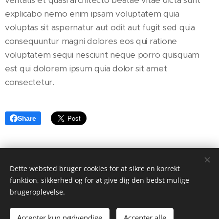
explicabo nemo enim ipsam voluptatem quia
voluptas sit aspernatur aut odit aut fugit sed quia
consequuntur magni dolores eos qui ratione
voluptatem sequi nesciunt neque porro quisquam
est qui dolorem ipsum quia dolor sit amet
consectetur.
Share
Dette websted bruger cookies for at sikre en korrekt
Sydhavsøernes alge og fliserens Cvr 45446905 Tlf. +45
funktion, sikkerhed og for at give dig den bedst mulige
61143977 Email: Arming2010@icloud.com Kirsebærvej 13 4800
brugeroplevelse.
Alle rettigheder er forbeholdt Sydhavsøernes alge- og fliserens
Cookies
Accepter kun nødvendige
Accepter alle